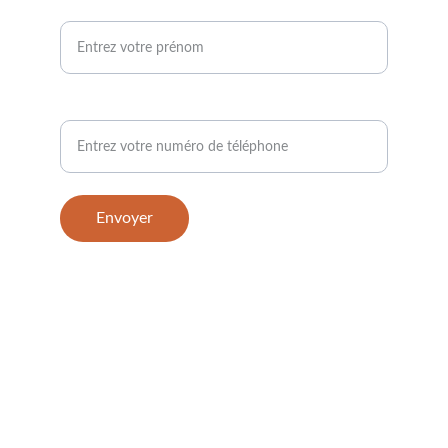
Votre prénom
Demande de rappel*
Envoyer
Photographies : @novalensphotographie
© 2025. All rights reserved.
Chani SIONNEAU