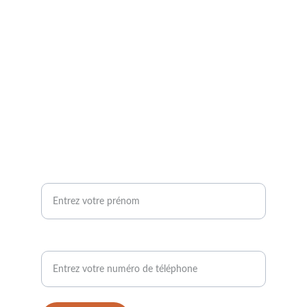
Pour toute question, et demande 
d’information, je suis à votre écoute.
chani.sophrologue@gmail.com
06.14.71.39.86
Votre prénom
Demande de rappel*