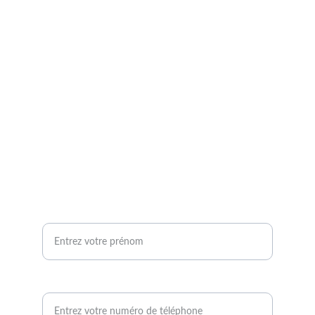
Contact
Pour toute question, et demande 
d’information, je suis à votre écoute.
chani.sophrologue@gmail.com
06.14.71.39.86
Votre prénom
Demande de rappel*